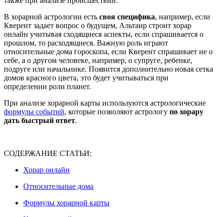
также при анализе происшествий.
В хорарной астрологии есть
своя специфика
, например, если
Кверент задает вопрос о будущем, Альтаир строит хорар
онлайн учитывая сходящиеся аспекты, если спрашивается о
прошлом, то расходящиеся. Важную роль играют
относительные дома гороскопа, если Кверент спрашивает не о
себе, а о другом человеке, например, о супруге, ребенке,
подруге или начальнике. Появится дополнительно новая сетка
домов красного цвета, это будет учитываться при
определении роли планет.
При анализе хорарной карты используются астрологические
формулы событий
, которые позволяют астрологу
по хорару
дать быстрый ответ
.
СОДЕРЖАНИЕ СТАТЬИ:
Хорар онлайн
Относительные дома
Формулы хорарной карты