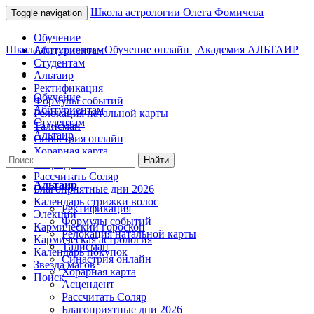
Школа астрологии Олега Фомичева
Toggle navigation
Обучение
Школа астрологии - Обучение онлайн | Академия АЛЬТАИР
Абитуриентам
Студентам
Альтаир
Ректификация
Обучение
Формулы событий
Абитуриентам
Релокация натальной карты
Студентам
Талисман
Альтаир
Синастрия онлайн
Хорарная карта
Асцендент
Рассчитать Соляр
Альтаир
Благоприятные дни 2026
Календарь стрижки волос
Ректификация
Элекции
Формулы событий
Кармический гороскоп
Релокация натальной карты
Кармическая астрология
Талисман
Календарь покупок
Синастрия онлайн
Звезда магов
Хорарная карта
Поиск
Асцендент
Рассчитать Соляр
Благоприятные дни 2026